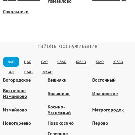
Измайлово
Сокольники
Районы обслуживания
ВАО
ЦАО
САО
СВАО
ЮВАО
ЮАО
ЮЗАО
ЗАО
СЗАО
ЗелАО
Богородское
Вешняки
Восточный
Восточное
Гольяново
Ивановское
Измайлово
Косино-
Измайлово
Метрогородок
Ухтомский
Новогиреево
Новокосино
Перово
Северное