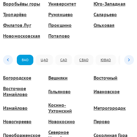
Воробьёвы горы
Университет
Юго-Западная
Тропарёво
Румянцево
Саларьево
Филатов Луг
Прокшино
Ольховая
Новомосковская
Потапово
ВАО
ЦАО
САО
СВАО
ЮВАО
ЮАО
Богородское
Вешняки
Восточный
Восточное
Гольяново
Ивановское
Измайлово
Косино-
Измайлово
Метрогородок
Ухтомский
Новогиреево
Новокосино
Перово
Северное
Преображенское
Соколиная Гора