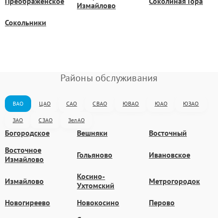
Преображенское
Соколиная Гора
Измайлово
Сокольники
Районы обслуживания
ВАО
ЦАО
САО
СВАО
ЮВАО
ЮАО
ЮЗАО
ЗАО
СЗАО
ЗелАО
Богородское
Вешняки
Восточный
Восточное
Гольяново
Ивановское
Измайлово
Косино-
Измайлово
Метрогородок
Ухтомский
Новогиреево
Новокосино
Перово