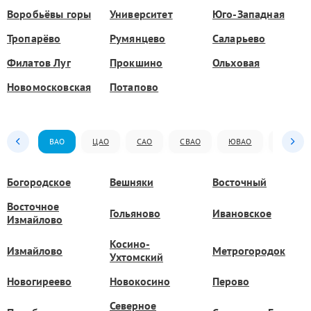
Воробьёвы горы
Университет
Юго-Западная
Тропарёво
Румянцево
Саларьево
Филатов Луг
Прокшино
Ольховая
Новомосковская
Потапово
ВАО
ЦАО
САО
СВАО
ЮВАО
ЮАО
Богородское
Вешняки
Восточный
Восточное
Гольяново
Ивановское
Измайлово
Косино-
Измайлово
Метрогородок
Ухтомский
Новогиреево
Новокосино
Перово
Северное