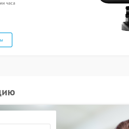
ии часа
ны
цию