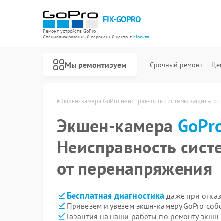
FIX-GOPRO
Ремонт устройств GoPro
Специализированный cервисный центр г.
Москва
Мы ремонтируем
Срочный ремонт
Це
мер GoPro в Москве
Экшен-камера GoPro неисправность системы защиты от
Экшен-камера
Ремонт квадрокоптеров GoPro
GoPr
Неисправность сис
от перенапряжения
Бесплатная диагностика
даже при отказ
Привезем и увезем экшн-камеру GoPro соб
Гарантия на наши работы по ремонту экшн