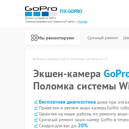
FIX-GOPRO
Ремонт устройств GoPro
Специализированный cервисный центр г.
Москва
Мы ремонтируем
Срочный ремонт
Це
мер GoPro в Москве
Экшен-камера GoPro поломка системы wi-fi
Экшен-камера
Ремонт квадрокоптеров GoPro
GoPr
Поломка системы Wi
Бесплатная диагностика
даже при отказ
Привезем и увезем экшн-камеру GoPro соб
Гарантия на наши работы по ремонту экшн
Срочный ремонт экшн-камер GoPro в течен
20%
Скидка для вас до