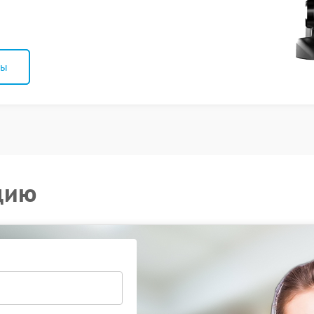
ны
цию