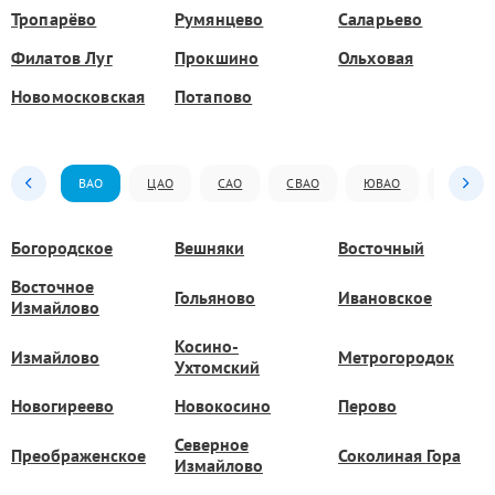
Тропарёво
Румянцево
Саларьево
Филатов Луг
Прокшино
Ольховая
Новомосковская
Потапово
ВАО
ЦАО
САО
СВАО
ЮВАО
ЮАО
Богородское
Вешняки
Восточный
Восточное
Гольяново
Ивановское
Измайлово
Косино-
Измайлово
Метрогородок
Ухтомский
Новогиреево
Новокосино
Перово
Северное
Преображенское
Соколиная Гора
Измайлово