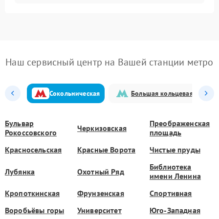
Наш сервисный центр на Вашей станции метро
Сокольническая
Большая кольцевая
Бульвар
Преображенская
Черкизовская
Рокоссовского
площадь
Красносельская
Красные Ворота
Чистые пруды
Библиотека
Лубянка
Охотный Ряд
имени Ленина
Кропоткинская
Фрунзенская
Спортивная
Воробьёвы горы
Университет
Юго-Западная