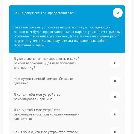
Какие документы вы предоставляете?
На этапе приема устройства на диагностику и последующий
ремонт вам будет предоставлен заказ-наряд с указанием страховых
обязательств на ваше устройство. Далее, после выполнения работ
по ремонту техники, вы получите акт выполненных работ и
гарантийный талон.
Я уже знаю в чем неисправность и какой
ремонт необходим. Для чего проводить
диагностику?
Мне нужен срочный ремонт. Сможете
сделать?
Я хочу, чтобы мое устройство
ремонтировали при мне.
Я хочу, чтобы мое устройство
ремонтировалось только оригинальными
запчастями.
Как я узнаю, что мое устройство готово?