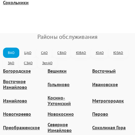
Сокольники
Районы обслуживания
ВАО
ЦАО
САО
СВАО
ЮВАО
ЮАО
ЮЗАО
ЗАО
СЗАО
ЗелАО
Богородское
Вешняки
Восточный
Восточное
Гольяново
Ивановское
Измайлово
Косино-
Измайлово
Метрогородок
Ухтомский
Новогиреево
Новокосино
Перово
Северное
Преображенское
Соколиная Гора
Измайлово