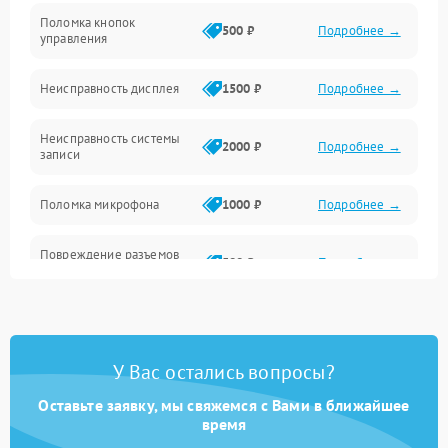
Механические повреждения
Поломка кнопок
500 ₽
Подробнее →
управления
Видео
Неисправность дисплея
1500 ₽
Подробнее →
Оптика
Неисправность системы
2000 ₽
Подробнее →
записи
Управление
Поломка микрофона
1000 ₽
Подробнее →
ПО
Повреждение разъемов
Корпус/Герметичность
500 ₽
Подробнее →
для подключения
Электронные компоненты
Неисправность системы
2000 ₽
Подробнее →
стабилизации
У Вас остались вопросы?
Поломка системы Wi-Fi
1500 ₽
Подробнее →
Оставьте заявку, мы свяжемся с Вами в ближайшее
время
Повреждение системы
1500 ₽
Подробнее →