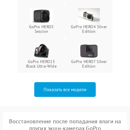
защиты от замыкания
Повреждение системы
1000 ₽
Подробнее →
защиты от перегрузок
GoPro HERO5
GoPro HERO4 Silver
Session
Edition
Неисправность системы
1000 ₽
Подробнее →
защиты от перегрева
GoPro HERO13
GoPro HERO7 Silver
Black Ultra‑Wide
Edition
Показать все модели
Восстановление после попадания влаги на
других экшн-камерах GoPro