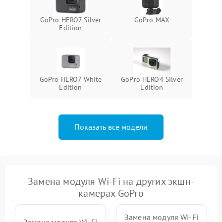
1000 ₽
Подробнее →
защиты от перегрузок
GoPro HERO7 Silver
GoPro MAX
Edition
Неисправность системы
1000 ₽
Подробнее →
защиты от перегрева
GoPro HERO7 White
GoPro HERO4 Silver
Edition
Edition
Показать все модели
Замена модуля Wi-Fi на других экшн-
камерах GoPro
Замена модуля Wi-Fi
Замена модуля Wi-Fi