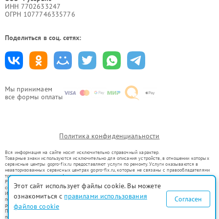
ИНН 7702633247
ОГРН 1077746335776
Поделиться в соц. сетях:
Мы принимаем
все формы оплаты
Политика конфиденциальности
Вся информация на сайте носит исключительно справочный характер.
Товарные знаки используются исключительно для описания устройств, в отношении которых
сервисные центры gopro-fix.ru предоставляют услуги по ремонту. Услуги оказываются в
неавторизованных сервисных центрах gopro-fix.ru, которые не связаны с правообладателями
товарных знаков или их официальными представителями.
Ремонт осуществляется для устройств, уже введенных в гражданский оборот в соответствии
Этот сайт использует файлы cookie. Вы можете
со статьей 1487 ГК РФ.
Использование товарных знаков не преследует цели индивидуализации услуг или введения
ознакомиться с
правилами использования
Согласен
потребителей в заблуждение, а служит для информирования о предоставляемых услугах по
ремонту техники указанных брендов.
файлов cookie
Представленная на сайте информация не является публичной офертой, определяемой
положениями Статьи 437(2) Гражданского кодекса РФ