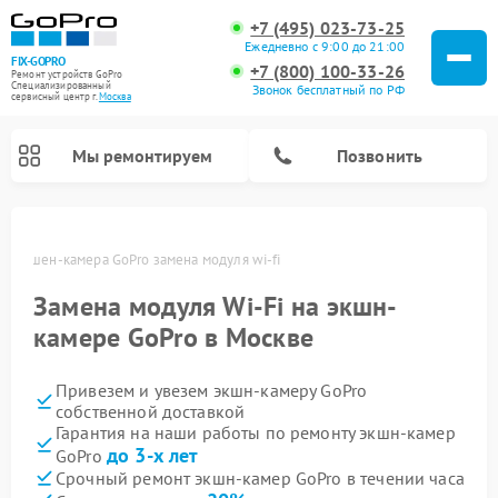
+7 (495) 023-73-25
Ежедневно с 9:00 до 21:00
FIX-GOPRO
+7 (800) 100-33-26
Ремонт устройств GoPro
Специализированный
Звонок бесплатный по РФ
cервисный центр г.
Москва
Мы ремонтируем
Позвонить
ве
Экшен-камера GoPro замена модуля wi-fi
Замена модуля Wi-Fi на экшн-
камере GoPro в Москве
Привезем и увезем экшн-камеру GoPro
собственной доставкой
Гарантия на наши работы по ремонту экшн-камер
до 3-х лет
GoPro
Срочный ремонт экшн-камер GoPro в течении часа