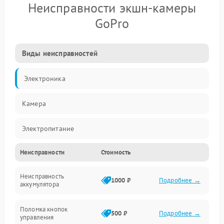
Неисправности экшн-камеры
GoPro
Виды неисправностей
Электроника
Камера
Электропитание
Неисправности
Стоимость
Память/Носитель
Неисправность
Хранение данных
1000 ₽
Подробнее →
аккумулятора
Механические повреждения
Поломка кнопок
500 ₽
Подробнее →
управления