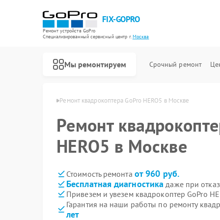
FIX-GOPRO
Ремонт устройств GoPro
Специализированный cервисный центр г.
Москва
Мы ремонтируем
Срочный ремонт
Це
еров GoPro в Москве
Ремонт квадрокоптера GoPro HERO5 в Москве
Ремонт квадрокопте
HERO5 в Москве
от 960 руб.
Стоимость ремонта
Бесплатная диагностика
даже при отказ
Привезем и увезем квадрокоптер GoPro H
Гарантия на наши работы по ремонту ква
лет