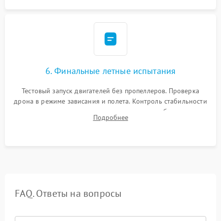
6. Финальные летные испытания
Тестовый запуск двигателей без пропеллеров. Проверка
дрона в режиме зависания и полета. Контроль стабильности
удержания точки, качества передачи видео, работы системы
Подробнее
возврата домой (RTH) и дальности радиосвязи.
FAQ. Ответы на вопросы