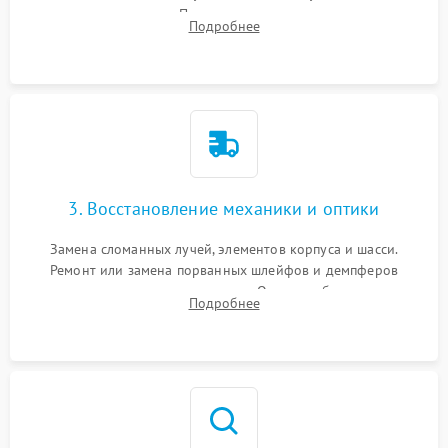
позиционирования. Проверка полетного контроллера,
Подробнее
регуляторов оборотов (ESC) и бесколлекторных моторов на
короткое замыкание.
3. Восстановление механики и оптики
Замена сломанных лучей, элементов корпуса и шасси.
Ремонт или замена порванных шлейфов и демпферов
трехосевого подвеса камеры. Очистка объектива,
Подробнее
восстановление механизма фокусировки. Установка новых
пропеллеров.