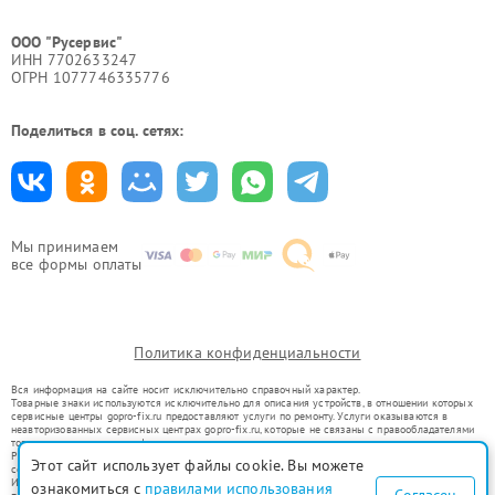
ООО "Русервис"
ИНН 7702633247
ОГРН 1077746335776
Поделиться в соц. сетях:
Мы принимаем
все формы оплаты
Политика конфиденциальности
Вся информация на сайте носит исключительно справочный характер.
Товарные знаки используются исключительно для описания устройств, в отношении которых
сервисные центры gopro-fix.ru предоставляют услуги по ремонту. Услуги оказываются в
неавторизованных сервисных центрах gopro-fix.ru, которые не связаны с правообладателями
товарных знаков или их официальными представителями.
Ремонт осуществляется для устройств, уже введенных в гражданский оборот в соответствии
Этот сайт использует файлы cookie. Вы можете
со статьей 1487 ГК РФ.
Использование товарных знаков не преследует цели индивидуализации услуг или введения
ознакомиться с
правилами использования
Согласен