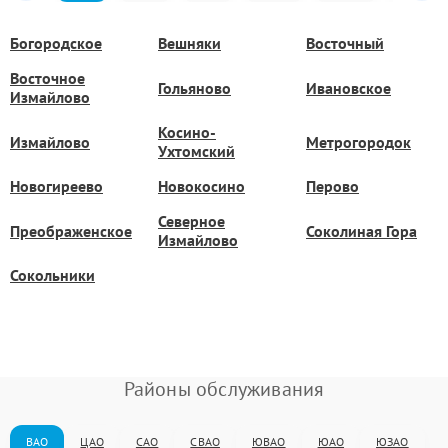
Богородское
Вешняки
Восточный
Восточное
Гольяново
Ивановское
Измайлово
Косино-
Измайлово
Метрогородок
Ухтомский
Новогиреево
Новокосино
Перово
Северное
Преображенское
Соколиная Гора
Измайлово
Сокольники
Районы обслуживания
ВАО
ЦАО
САО
СВАО
ЮВАО
ЮАО
ЮЗАО