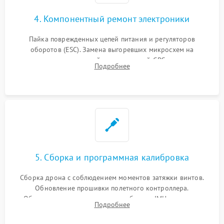
4. Компонентный ремонт электроники
Пайка поврежденных цепей питания и регуляторов
оборотов (ESC). Замена выгоревших микросхем на
материнской плате, модулей GPS
Подробнее
5. Сборка и программная калибровка
Сборка дрона с соблюдением моментов затяжки винтов.
Обновление прошивки полетного контроллера.
Обязательная программная калибровка IMU-сенсоров,
Подробнее
компаса, датчиков позиционирования и горизонта подвеса
камеры.