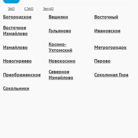
ЗАО
СЗАО
ЗелАО
Богородское
Вешняки
Восточный
Восточное
Гольяново
Ивановское
Измайлово
Косино-
Измайлово
Метрогородок
Ухтомский
Новогиреево
Новокосино
Перово
Северное
Преображенское
Соколиная Гора
Измайлово
Сокольники