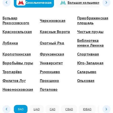
Сокольническая
Большая кольцевая
Бульвар
Преображенская
Черкизовская
Рокоссовского
площадь
Красносельская
Красные Ворота
Чистые пруды
Библиотека
Лубянка
Охотный Ряд
имени Ленина
Кропоткинская
Фрунзенская
Спортивная
Воробьёвы горы
Университет
Юго-Западная
Тропарёво
Румянцево
Саларьево
Филатов Луг
Прокшино
Ольховая
Новомосковская
Потапово
ВАО
ЦАО
САО
СВАО
ЮВАО
ЮАО