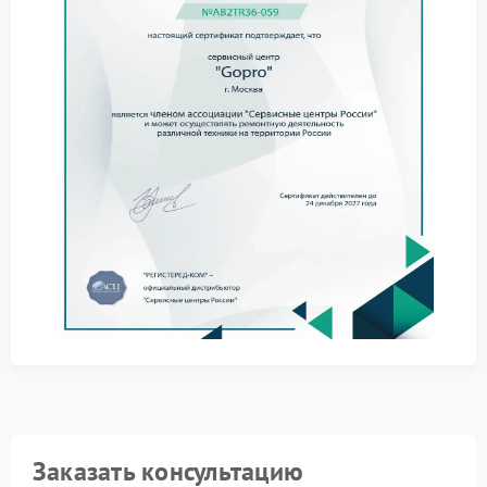
отказа взлета
Практика обслуживания показывает несколько
направлений для диагностики:
неисправность регуляторов оборотов;
разбалансировка или износ моторов;
ошибки калибровки датчиков положения.
Сервис Gopro проводит диагностику с учетом
программной части и аппаратных узлов, что
позволяет определить реальное состояние дрона.
Что дает обращение к
специалистам
Профессиональный подход предполагает
следующие этапы:
анализ телеметрии и журналов ошибок;
диагностика силовой платы и моторов;
ремонт или замена поврежденных компонентов.
Заказать консультацию