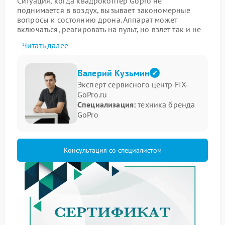
Ситуация, когда квадрокоптер Gopro не
поднимается в воздух, вызывает закономерные
вопросы к состоянию дрона. Аппарат может
включаться, реагировать на пульт, но взлет так и не
происходит. Подобное поведение указывает на
Читать далее
сбой в одной из систем, отвечающих за тягу и
стабилизацию.
Валерий Кузьмин
Как проявляется неисправность
Эксперт сервисного центр FIX-
GoPro.ru
Перед обращением в сервис стоит зафиксировать
Специализация:
техника бренда
внешние признаки:
GoPro
моторы запускаются, но обороты недостаточны
для взлета;
дрон мгновенно глушит двигатели после старта;
Консультация со специалистом
на экране отображается предупреждение о
блокировке.
В такой ситуации ремонт Gopro требует
комплексного подхода и точного определения
дефекта.
Распространенные причины