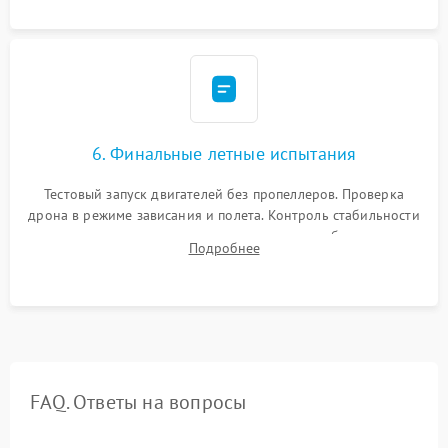
камеры.
6. Финальные летные испытания
Тестовый запуск двигателей без пропеллеров. Проверка
дрона в режиме зависания и полета. Контроль стабильности
удержания точки, качества передачи видео, работы системы
Подробнее
возврата домой (RTH) и дальности радиосвязи.
FAQ. Ответы на вопросы