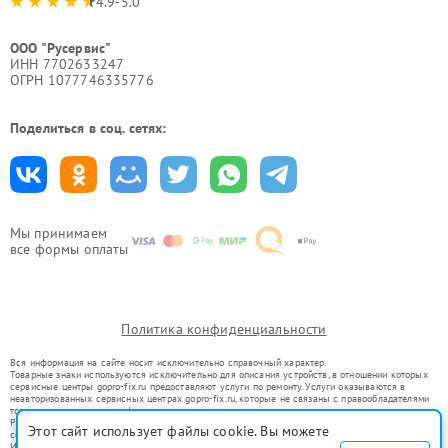
4.9-5.0
ООО "Русервис"
ИНН 7702633247
ОГРН 1077746335776
Поделиться в соц. сетях:
Мы принимаем
все формы оплаты
Политика конфиденциальности
Вся информация на сайте носит исключительно справочный характер.
Товарные знаки используются исключительно для описания устройств, в отношении которых
сервисные центры gopro-fix.ru предоставляют услуги по ремонту. Услуги оказываются в
неавторизованных сервисных центрах gopro-fix.ru, которые не связаны с правообладателями
товарных знаков или их официальными представителями.
Ремонт осуществляется для устройств, уже введенных в гражданский оборот в соответствии
Этот сайт использует файлы cookie. Вы можете
со статьей 1487 ГК РФ.
Использование товарных знаков не преследует цели индивидуализации услуг или введения