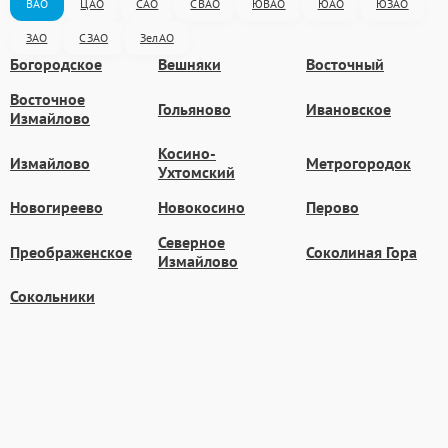
ВАО
ЦАО
САО
СВАО
ЮВАО
ЮАО
ЮЗАО
ЗАО
СЗАО
ЗелАО
Богородское
Вешняки
Восточный
Восточное
Гольяново
Ивановское
Измайлово
Косино-
Измайлово
Метрогородок
Ухтомский
Новогиреево
Новокосино
Перово
Северное
Преображенское
Соколиная Гора
Измайлово
Сокольники