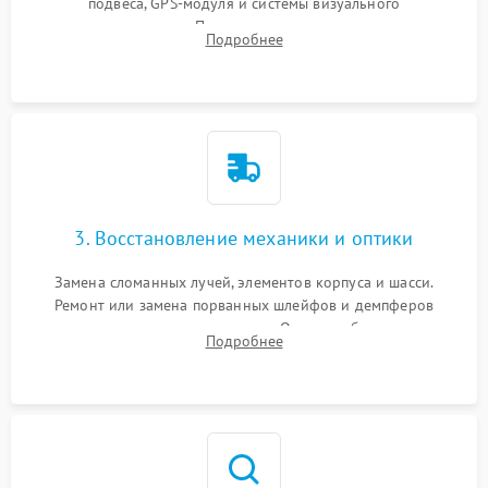
подвеса, GPS-модуля и системы визуального
позиционирования. Проверка полетного контроллера,
Подробнее
регуляторов оборотов (ESC) и бесколлекторных моторов на
короткое замыкание.
3. Восстановление механики и оптики
Замена сломанных лучей, элементов корпуса и шасси.
Ремонт или замена порванных шлейфов и демпферов
трехосевого подвеса камеры. Очистка объектива,
Подробнее
восстановление механизма фокусировки. Установка новых
пропеллеров.