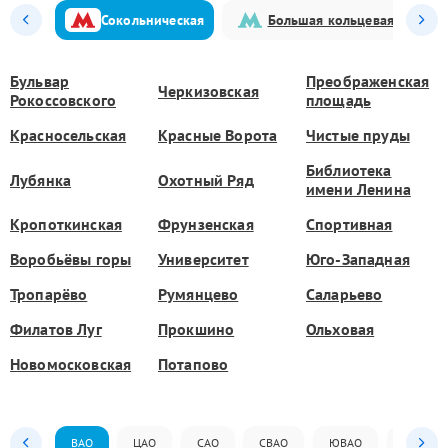
Сокольническая
Большая кольцевая
Бульвар
Преображенская
Черкизовская
Рокоссовского
площадь
Красносельская
Красные Ворота
Чистые пруды
Библиотека
Лубянка
Охотный Ряд
имени Ленина
Кропоткинская
Фрунзенская
Спортивная
Воробьёвы горы
Университет
Юго-Западная
Тропарёво
Румянцево
Саларьево
Филатов Луг
Прокшино
Ольховая
Новомосковская
Потапово
ВАО
ЦАО
САО
СВАО
ЮВАО
ЮАО