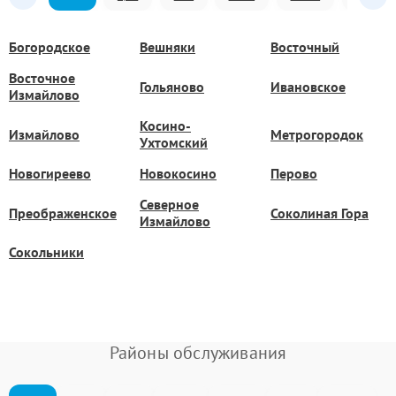
Богородское
Вешняки
Восточный
Восточное
Гольяново
Ивановское
Измайлово
Косино-
Измайлово
Метрогородок
Ухтомский
Новогиреево
Новокосино
Перово
Северное
Преображенское
Соколиная Гора
Измайлово
Сокольники
Районы обслуживания