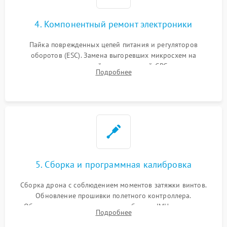
4. Компонентный ремонт электроники
Пайка поврежденных цепей питания и регуляторов
оборотов (ESC). Замена выгоревших микросхем на
материнской плате, модулей GPS
Подробнее
5. Сборка и программная калибровка
Сборка дрона с соблюдением моментов затяжки винтов.
Обновление прошивки полетного контроллера.
Обязательная программная калибровка IMU-сенсоров,
Подробнее
компаса, датчиков позиционирования и горизонта подвеса