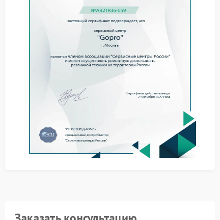
диагностика.
Причины неисправности
На практике выявляются несколько факторов,
влияющих на работу гироскопа:
удары и жесткие посадки;
попадание влаги внутрь корпуса;
сбои программного обеспечения.
Сервис Gopro учитывает все эти аспекты при оценке
состояния устройства.
Сервисный центр Gopro применяет
регламентированный порядок действий, который
обеспечивает надежный результат. После
диагностика определяется объем работ и
подбираются совместимые компоненты. Такой
подход позволяет вернуть дрону стабильность
полета и корректную реакцию на управление без
риска для остальных узлов.
Заказать консультацию