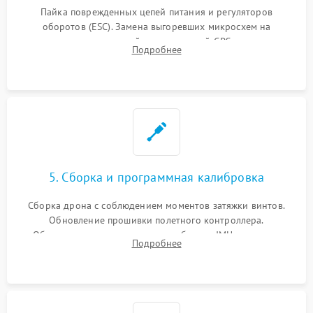
Пайка поврежденных цепей питания и регуляторов
оборотов (ESC). Замена выгоревших микросхем на
материнской плате, модулей GPS
Подробнее
5. Сборка и программная калибровка
Сборка дрона с соблюдением моментов затяжки винтов.
Обновление прошивки полетного контроллера.
Обязательная программная калибровка IMU-сенсоров,
Подробнее
компаса, датчиков позиционирования и горизонта подвеса
камеры.