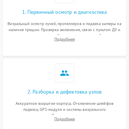
1. Первичный осмотр и диагностика
Визуальный осмотр лучей, пропеллеров и подвеса камеры на
наличие трещин. Проверка включения, связи с пультом ДУ и
передачи видеосигнала. Считывание логов ошибок через
Подробнее
полетное ПО для определения характера неисправности.
2. Разборка и дефектовка узлов
Аккуратное вскрытие корпуса. Отключение шлейфов
подвеса, GPS-модуля и системы визуального
позиционирования. Проверка полетного контроллера,
Подробнее
регуляторов оборотов (ESC) и бесколлекторных моторов на
короткое замыкание.