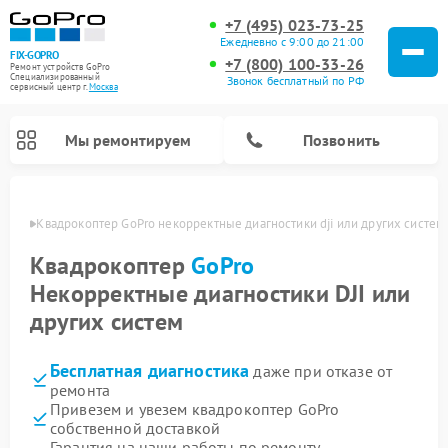
+7 (495) 023-73-25
Ежедневно с 9:00 до 21:00
FIX-GOPRO
+7 (800) 100-33-26
Ремонт устройств GoPro
Специализированный
Звонок бесплатный по РФ
cервисный центр г.
Москва
Мы ремонтируем
Позвонить
оскве
Квадрокоптер GoPro некорректные диагностики dji или других систем
Квадрокоптер
GoPro
Некорректные диагностики DJI или
других систем
Бесплатная диагностика
даже при отказе от
ремонта
Привезем и увезем квадрокоптер GoPro
собственной доставкой
Гарантия на наши работы по ремонту