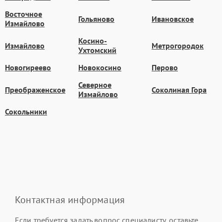
Восточное
Гольяново
Ивановское
Измайлово
Косино-
Измайлово
Метрогородок
Ухтомский
Новогиреево
Новокосино
Перово
Северное
Преображенское
Соколиная Гора
Измайлово
Сокольники
Контактная информация
Если требуется задать вопрос специалисту, оставьте