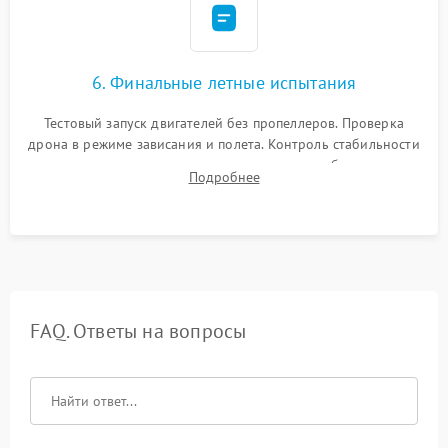
6. Финальные летные испытания
Тестовый запуск двигателей без пропеллеров. Проверка
дрона в режиме зависания и полета. Контроль стабильности
удержания точки, качества передачи видео, работы системы
Подробнее
возврата домой (RTH) и дальности радиосвязи.
FAQ. Ответы на вопросы