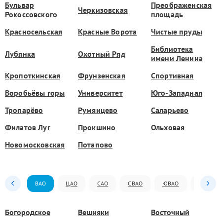
Бульвар
Преображенская
Черкизовская
Рокоссовского
площадь
Красносельская
Красные Ворота
Чистые пруды
Библиотека
Лубянка
Охотный Ряд
имени Ленина
Кропоткинская
Фрунзенская
Спортивная
Воробьёвы горы
Университет
Юго-Западная
Тропарёво
Румянцево
Саларьево
Филатов Луг
Прокшино
Ольховая
Новомосковская
Потапово
ВАО
ЦАО
САО
СВАО
ЮВАО
ЮАО
Богородское
Вешняки
Восточный