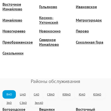
Восточное
Гольяново
Ивановское
Измайлово
Косино-
Измайлово
Метрогородок
Ухтомский
Новогиреево
Новокосино
Перово
Северное
Преображенское
Соколиная Гора
Измайлово
Сокольники
Районы обслуживания
ВАО
ЦАО
САО
СВАО
ЮВАО
ЮАО
ЮЗАО
ЗАО
СЗАО
ЗелАО
Богородское
Вешняки
Восточный