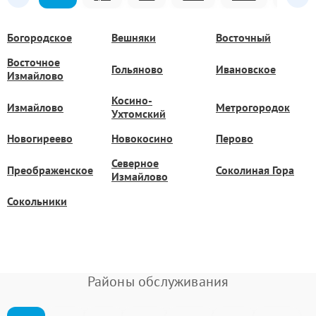
Богородское
Вешняки
Восточный
Восточное
Гольяново
Ивановское
Измайлово
Косино-
Измайлово
Метрогородок
Ухтомский
Новогиреево
Новокосино
Перово
Северное
Преображенское
Соколиная Гора
Измайлово
Сокольники
Районы обслуживания