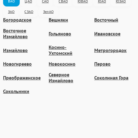
ВАО
ЦАО
САО
СВАО
ЮВАО
ЮАО
ЮЗАО
ЗАО
СЗАО
ЗелАО
Богородское
Вешняки
Восточный
Восточное
Гольяново
Ивановское
Измайлово
Косино-
Измайлово
Метрогородок
Ухтомский
Новогиреево
Новокосино
Перово
Северное
Преображенское
Соколиная Гора
Измайлово
Сокольники