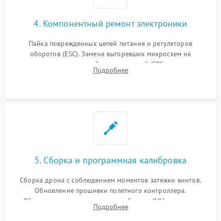
4. Компонентный ремонт электроники
Пайка поврежденных цепей питания и регуляторов
оборотов (ESC). Замена выгоревших микросхем на
материнской плате, модулей GPS
Подробнее
5. Сборка и программная калибровка
Сборка дрона с соблюдением моментов затяжки винтов.
Обновление прошивки полетного контроллера.
Обязательная программная калибровка IMU-сенсоров,
Подробнее
компаса, датчиков позиционирования и горизонта подвеса