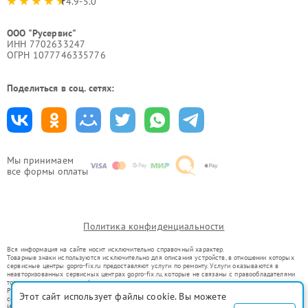
4.9-5.0
ООО "Русервис"
ИНН 7702633247
ОГРН 1077746335776
Поделиться в соц. сетях:
Мы принимаем
все формы оплаты
Политика конфиденциальности
Вся информация на сайте носит исключительно справочный характер.
Товарные знаки используются исключительно для описания устройств, в отношении которых
сервисные центры gopro-fix.ru предоставляют услуги по ремонту. Услуги оказываются в
неавторизованных сервисных центрах gopro-fix.ru, которые не связаны с правообладателями
товарных знаков или их официальными представителями.
Ремонт осуществляется для устройств, уже введенных в гражданский оборот в соответствии
Этот сайт использует файлы cookie. Вы можете
со статьей 1487 ГК РФ.
Использование товарных знаков не преследует цели индивидуализации услуг или введения