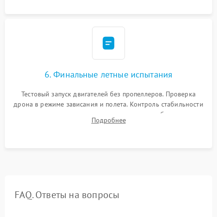
камеры.
6. Финальные летные испытания
Тестовый запуск двигателей без пропеллеров. Проверка
дрона в режиме зависания и полета. Контроль стабильности
удержания точки, качества передачи видео, работы системы
Подробнее
возврата домой (RTH) и дальности радиосвязи.
FAQ. Ответы на вопросы