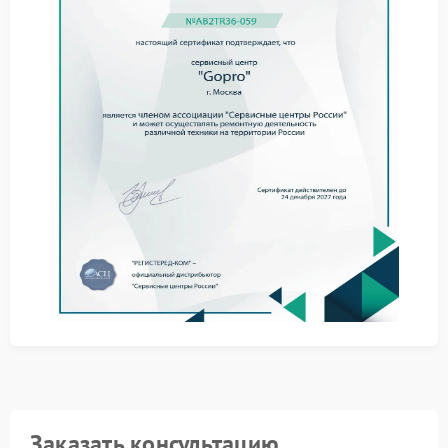
предметов в моторных отсеках, оцените плотность
крепления всех видимых элементов. Если источник
шума не очевиден, не пытайтесь разбирать
устройство самостоятельно — это может усугубить
проблему.
В сервисном центре Gopro специалисты выполняют
комплекс диагностических процедур:
тестирование двигателей на холостом ходу для
локализации источника шума;
проверку балансировки пропеллеров на
специализированном оборудовании;
осмотр подшипниковых узлов и редукторов;
анализ вибрационных характеристик в разных
режимах работы.
Ремонт Gopro в авторизованном центре проводится
с использованием оригинальных запчастей и
профессионального инструмента. Это позволяет
устранить причину шума и вернуть дрону штатную
работоспособность без риска для его
функциональных узлов.
Заказать консультацию