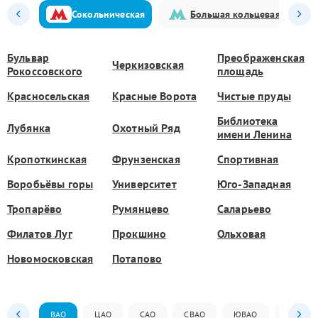
Сокольническая
Большая кольцевая
Бульвар
Преображенская
Черкизовская
Рокоссовского
площадь
Красносельская
Красные Ворота
Чистые пруды
Библиотека
Лубянка
Охотный Ряд
имени Ленина
Кропоткинская
Фрунзенская
Спортивная
Воробьёвы горы
Университет
Юго-Западная
Тропарёво
Румянцево
Саларьево
Филатов Луг
Прокшино
Ольховая
Новомосковская
Потапово
ВАО
ЦАО
САО
СВАО
ЮВАО
ЮАО