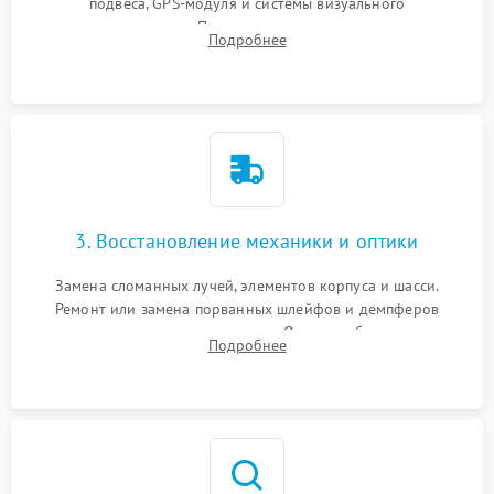
подвеса, GPS-модуля и системы визуального
позиционирования. Проверка полетного контроллера,
Подробнее
регуляторов оборотов (ESC) и бесколлекторных моторов на
короткое замыкание.
3. Восстановление механики и оптики
Замена сломанных лучей, элементов корпуса и шасси.
Ремонт или замена порванных шлейфов и демпферов
трехосевого подвеса камеры. Очистка объектива,
Подробнее
восстановление механизма фокусировки. Установка новых
пропеллеров.