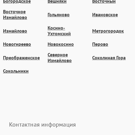
Богородское
Вешняки
Восточный
Восточное
Гольяново
Ивановское
Измайлово
Косино-
Измайлово
Метрогородок
Ухтомский
Новогиреево
Новокосино
Перово
Северное
Преображенское
Соколиная Гора
Измайлово
Сокольники
Контактная информация