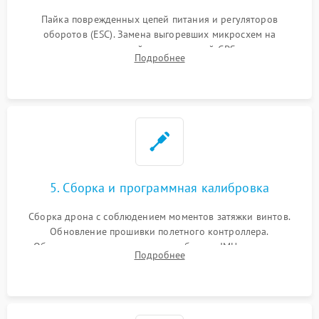
Пайка поврежденных цепей питания и регуляторов
оборотов (ESC). Замена выгоревших микросхем на
материнской плате, модулей GPS
Подробнее
5. Сборка и программная калибровка
Сборка дрона с соблюдением моментов затяжки винтов.
Обновление прошивки полетного контроллера.
Обязательная программная калибровка IMU-сенсоров,
Подробнее
компаса, датчиков позиционирования и горизонта подвеса
камеры.