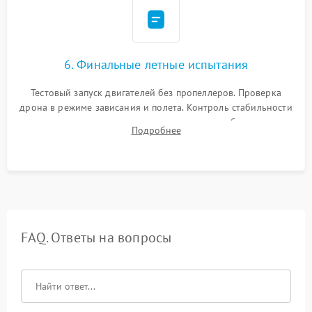
6. Финальные летные испытания
Тестовый запуск двигателей без пропеллеров. Проверка
дрона в режиме зависания и полета. Контроль стабильности
удержания точки, качества передачи видео, работы системы
Подробнее
возврата домой (RTH) и дальности радиосвязи.
FAQ. Ответы на вопросы