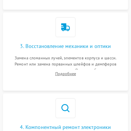
короткое замыкание.
3. Восстановление механики и оптики
Замена сломанных лучей, элементов корпуса и шасси.
Ремонт или замена порванных шлейфов и демпферов
трехосевого подвеса камеры. Очистка объектива,
Подробнее
восстановление механизма фокусировки. Установка новых
пропеллеров.
4. Компонентный ремонт электроники