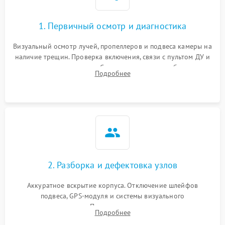
1. Первичный осмотр и диагностика
Визуальный осмотр лучей, пропеллеров и подвеса камеры на
наличие трещин. Проверка включения, связи с пультом ДУ и
передачи видеосигнала. Считывание логов ошибок через
Подробнее
полетное ПО для определения характера неисправности.
2. Разборка и дефектовка узлов
Аккуратное вскрытие корпуса. Отключение шлейфов
подвеса, GPS-модуля и системы визуального
позиционирования. Проверка полетного контроллера,
Подробнее
регуляторов оборотов (ESC) и бесколлекторных моторов на