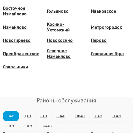
Восточное
Гольяново
Ивановское
Измайлово
Косино-
Измайлово
Метрогородок
Ухтомский
Новогиреево
Новокосино
Перово
Северное
Преображенское
Соколиная Гора
Измайлово
Сокольники
Районы обслуживания
ВАО
ЦАО
САО
СВАО
ЮВАО
ЮАО
ЮЗАО
ЗАО
СЗАО
ЗелАО