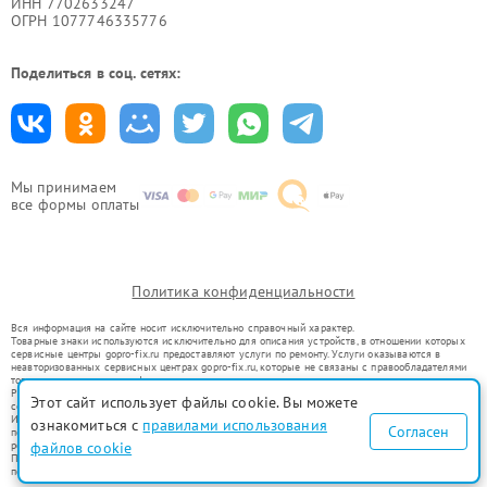
ИНН 7702633247
ОГРН 1077746335776
Поделиться в соц. сетях:
Мы принимаем
все формы оплаты
Политика конфиденциальности
Вся информация на сайте носит исключительно справочный характер.
Товарные знаки используются исключительно для описания устройств, в отношении которых
сервисные центры gopro-fix.ru предоставляют услуги по ремонту. Услуги оказываются в
неавторизованных сервисных центрах gopro-fix.ru, которые не связаны с правообладателями
товарных знаков или их официальными представителями.
Ремонт осуществляется для устройств, уже введенных в гражданский оборот в соответствии
Этот сайт использует файлы cookie. Вы можете
со статьей 1487 ГК РФ.
Использование товарных знаков не преследует цели индивидуализации услуг или введения
ознакомиться с
правилами использования
Согласен
потребителей в заблуждение, а служит для информирования о предоставляемых услугах по
ремонту техники указанных брендов.
файлов cookie
Представленная на сайте информация не является публичной офертой, определяемой
положениями Статьи 437(2) Гражданского кодекса РФ