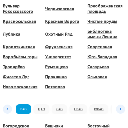
Бульвар
Преображенская
Черкизовская
Рокоссовского
площадь
Красносельская
Красные Ворота
Чистые пруды
Библиотека
Лубянка
Охотный Ряд
имени Ленина
Кропоткинская
Фрунзенская
Спортивная
Воробьёвы горы
Университет
Юго-Западная
Тропарёво
Румянцево
Саларьево
Филатов Луг
Прокшино
Ольховая
Новомосковская
Потапово
ВАО
ЦАО
САО
СВАО
ЮВАО
ЮАО
Богородское
Вешняки
Восточный