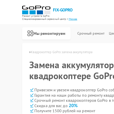
FIX-GOPRO
Ремонт устройств GoPro
Специализированный cервисный центр г.
Москва
Мы ремонтируем
Срочный ремонт
Це
еров GoPro в Москве
Квадрокоптер GoPro замена аккумулятора
Замена аккумулятор
квадрокоптере GoPr
Привезем и увезем квадрокоптер GoPro со
Гарантия на наши работы по ремонту квад
Срочный ремонт квадрокоптеров GoPro в т
20%
Скидка для вас до
Получите 1500 рублей на ремонт