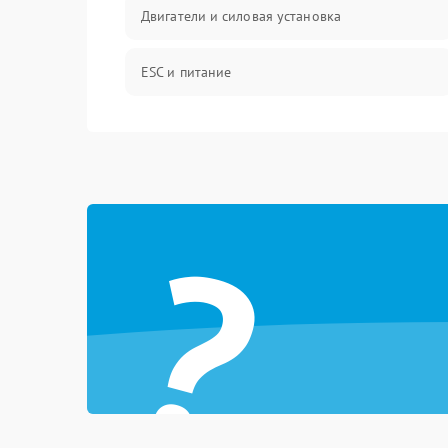
Двигатели и силовая установка
ESC и питание
Камера и подвес
Механические повреждения
?
Программные сбои
Связь и телеметрия
Температурные и внешние факторы
Пропеллеры