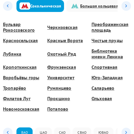
Сокольническая
Большая кольцевая
Бульвар
Преображенская
Черкизовская
Рокоссовского
площадь
Красносельская
Красные Ворота
Чистые пруды
Библиотека
Лубянка
Охотный Ряд
имени Ленина
Кропоткинская
Фрунзенская
Спортивная
Воробьёвы горы
Университет
Юго-Западная
Тропарёво
Румянцево
Саларьево
Филатов Луг
Прокшино
Ольховая
Новомосковская
Потапово
ВАО
ЦАО
САО
СВАО
ЮВАО
ЮАО