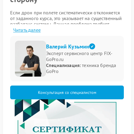
Если дрон при полете систематически отклоняется
от заданного курса, это указывает на существенный
разбаланс системы. Данная проблема требует
профессионального вмешательства. Правильный
Читать далее
ремонт Gopro начинается с точного выявления
причин.
Валерий Кузьмин
Основные причины нарушения
Эксперт сервисного центр FIX-
GoPro.ru
траектории
Специализация:
техника бренда
GoPro
Ключевые факторы, вызывающие увод аппарата в
сторону:
Неверная калибровка инерциального модуля или
Консультация со специалистом
компаса.
Механическое повреждение одной из лопастей или
оси мотора.
Частичный выход из строя бесколлекторного
двигателя.
Порядок работ по устранению