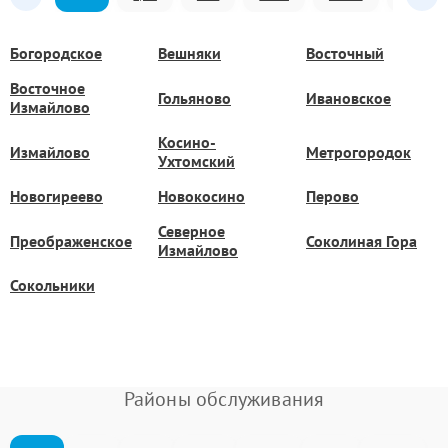
Богородское
Вешняки
Восточный
Восточное
Гольяново
Ивановское
Измайлово
Косино-
Измайлово
Метрогородок
Ухтомский
Новогиреево
Новокосино
Перово
Северное
Преображенское
Соколиная Гора
Измайлово
Сокольники
Районы обслуживания