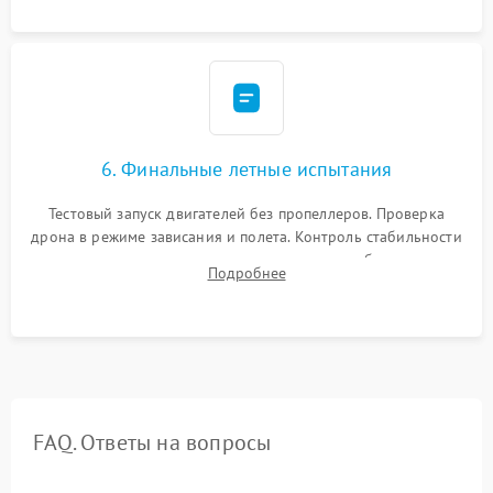
камеры.
6. Финальные летные испытания
Тестовый запуск двигателей без пропеллеров. Проверка
дрона в режиме зависания и полета. Контроль стабильности
удержания точки, качества передачи видео, работы системы
Подробнее
возврата домой (RTH) и дальности радиосвязи.
FAQ. Ответы на вопросы