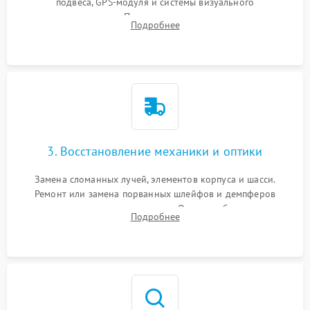
подвеса, GPS-модуля и системы визуального
позиционирования. Проверка полетного контроллера,
Подробнее
регуляторов оборотов (ESC) и бесколлекторных моторов на
короткое замыкание.
3. Восстановление механики и оптики
Замена сломанных лучей, элементов корпуса и шасси.
Ремонт или замена порванных шлейфов и демпферов
трехосевого подвеса камеры. Очистка объектива,
Подробнее
восстановление механизма фокусировки. Установка новых
пропеллеров.