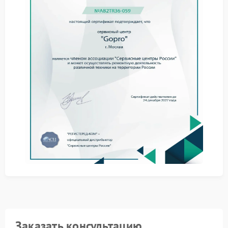
дефекта
Наш сервис Gopro действует по четкому алгоритму
для гарантии результата. Первичная диагностика
выявляет точную причину. После этого выполняются
необходимые регулировки или замены
компонентов. Оптимальным решением для сложных
случаев является обращение в сервисный центр
Gopro, где есть специализированное оборудование.
Комплексная аппаратная диагностика всех
систем.
Тестирование двигателей и пропеллеров на
стенде.
Программная калибровка с последующим
контрольным полетом.
Такая методика позволяет надежно устранить
проблему и вернуть дрону стабильность полета.
Заказать консультацию