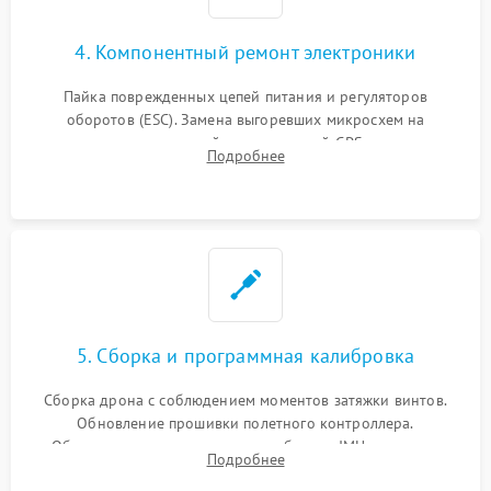
4. Компонентный ремонт электроники
Пайка поврежденных цепей питания и регуляторов
оборотов (ESC). Замена выгоревших микросхем на
материнской плате, модулей GPS
Подробнее
5. Сборка и программная калибровка
Сборка дрона с соблюдением моментов затяжки винтов.
Обновление прошивки полетного контроллера.
Обязательная программная калибровка IMU-сенсоров,
Подробнее
компаса, датчиков позиционирования и горизонта подвеса