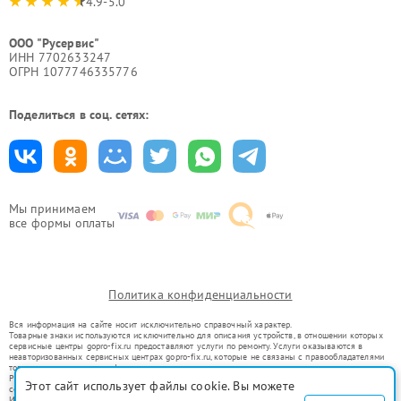
4.9-5.0
ООО "Русервис"
ИНН 7702633247
ОГРН 1077746335776
Поделиться в соц. сетях:
Мы принимаем
все формы оплаты
Политика конфиденциальности
Вся информация на сайте носит исключительно справочный характер.
Товарные знаки используются исключительно для описания устройств, в отношении которых
сервисные центры gopro-fix.ru предоставляют услуги по ремонту. Услуги оказываются в
неавторизованных сервисных центрах gopro-fix.ru, которые не связаны с правообладателями
товарных знаков или их официальными представителями.
Ремонт осуществляется для устройств, уже введенных в гражданский оборот в соответствии
Этот сайт использует файлы cookie. Вы можете
со статьей 1487 ГК РФ.
Использование товарных знаков не преследует цели индивидуализации услуг или введения