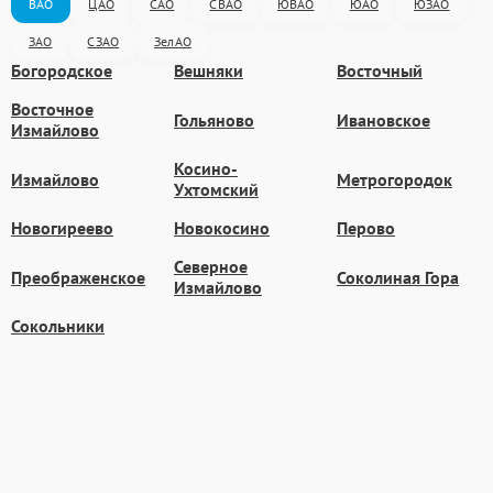
ВАО
ЦАО
САО
СВАО
ЮВАО
ЮАО
ЮЗАО
ЗАО
СЗАО
ЗелАО
Богородское
Вешняки
Восточный
Восточное
Гольяново
Ивановское
Измайлово
Косино-
Измайлово
Метрогородок
Ухтомский
Новогиреево
Новокосино
Перово
Северное
Преображенское
Соколиная Гора
Измайлово
Сокольники