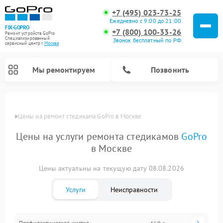
+7 (495) 023-73-25
Ежедневно с 9:00 до 21:00
FIX-GOPRO
+7 (800) 100-33-26
Ремонт устройств GoPro
Специализированный
Звонок бесплатный по РФ
cервисный центр г.
Москва
Мы ремонтируем
Позвонить
Цены
Цены на ремонт стедикама GoPro в Москве
Цены на услуги ремонта стедикамов
GoPro
в Москве
Цены актуальны на текущую дату 08.08.2026
Услуги
Неисправности
Профилактическая чистка