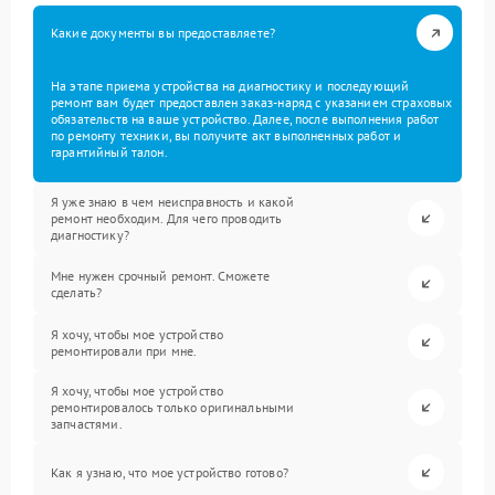
Какие документы вы предоставляете?
На этапе приема устройства на диагностику и последующий
ремонт вам будет предоставлен заказ-наряд с указанием страховых
обязательств на ваше устройство. Далее, после выполнения работ
по ремонту техники, вы получите акт выполненных работ и
гарантийный талон.
Я уже знаю в чем неисправность и какой
ремонт необходим. Для чего проводить
диагностику?
Мне нужен срочный ремонт. Сможете
сделать?
Я хочу, чтобы мое устройство
ремонтировали при мне.
Я хочу, чтобы мое устройство
ремонтировалось только оригинальными
запчастями.
Как я узнаю, что мое устройство готово?