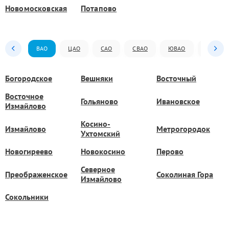
Новомосковская
Потапово
ВАО
ЦАО
САО
СВАО
ЮВАО
ЮАО
Богородское
Вешняки
Восточный
Восточное
Гольяново
Ивановское
Измайлово
Косино-
Измайлово
Метрогородок
Ухтомский
Новогиреево
Новокосино
Перово
Северное
Преображенское
Соколиная Гора
Измайлово
Сокольники