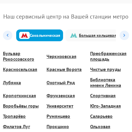
Наш сервисный центр на Вашей станции метро
Сокольническая
Большая кольцевая
Бульвар
Преображенская
Черкизовская
Рокоссовского
площадь
Красносельская
Красные Ворота
Чистые пруды
Библиотека
Лубянка
Охотный Ряд
имени Ленина
Кропоткинская
Фрунзенская
Спортивная
Воробьёвы горы
Университет
Юго-Западная
Тропарёво
Румянцево
Саларьево
Филатов Луг
Прокшино
Ольховая