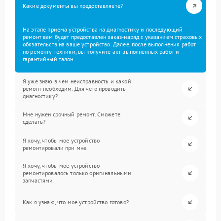
Какие документы вы предоставляете?
На этапе приема устройства на диагностику и последующий
ремонт вам будет предоставлен заказ-наряд с указанием страховых
обязательств на ваше устройство. Далее, после выполнения работ
по ремонту техники, вы получите акт выполненных работ и
гарантийный талон.
Я уже знаю в чем неисправность и какой
ремонт необходим. Для чего проводить
диагностику?
Мне нужен срочный ремонт. Сможете
сделать?
Я хочу, чтобы мое устройство
ремонтировали при мне.
Я хочу, чтобы мое устройство
ремонтировалось только оригинальными
запчастями.
Как я узнаю, что мое устройство готово?