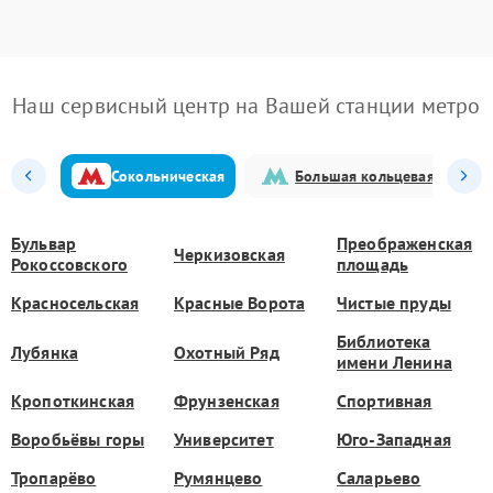
Наш сервисный центр на Вашей станции метро
Сокольническая
Большая кольцевая
Бульвар
Преображенская
Черкизовская
Рокоссовского
площадь
Красносельская
Красные Ворота
Чистые пруды
Библиотека
Лубянка
Охотный Ряд
имени Ленина
Кропоткинская
Фрунзенская
Спортивная
Воробьёвы горы
Университет
Юго-Западная
Тропарёво
Румянцево
Саларьево