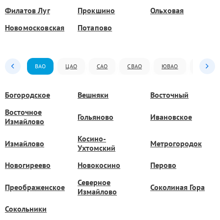
Филатов Луг
Прокшино
Ольховая
Новомосковская
Потапово
ВАО
ЦАО
САО
СВАО
ЮВАО
ЮАО
Богородское
Вешняки
Восточный
Восточное
Гольяново
Ивановское
Измайлово
Косино-
Измайлово
Метрогородок
Ухтомский
Новогиреево
Новокосино
Перово
Северное
Преображенское
Соколиная Гора
Измайлово
Сокольники