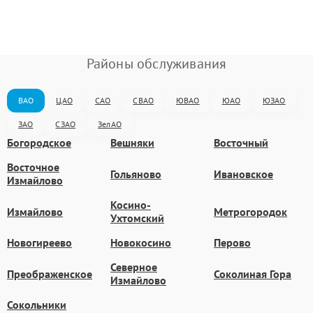
Районы обслуживания
ВАО
ЦАО
САО
СВАО
ЮВАО
ЮАО
ЮЗАО
ЗАО
СЗАО
ЗелАО
Богородское
Вешняки
Восточный
Восточное
Гольяново
Ивановское
Измайлово
Косино-
Измайлово
Метрогородок
Ухтомский
Новогиреево
Новокосино
Перово
Северное
Преображенское
Соколиная Гора
Измайлово
Сокольники