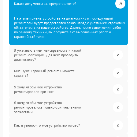
Какие документы вы предоставляете?
На этапе приема устройства на диагностику и последующий
ремонт вам будет предоставлен заказ-наряд с указанием страховых
обязательств на ваше устройство. Далее, после выполнения работ
по ремонту техники, вы получите акт выполненных работ и
гарантийный талон.
Я уже знаю в чем неисправность и какой
ремонт необходим. Для чего проводить
диагностику?
Мне нужен срочный ремонт. Сможете
сделать?
Я хочу, чтобы мое устройство
ремонтировали при мне.
Я хочу, чтобы мое устройство
ремонтировалось только оригинальными
запчастями.
Как я узнаю, что мое устройство готово?