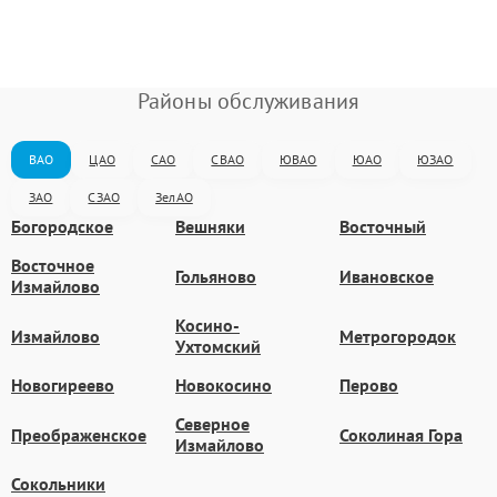
Районы обслуживания
ВАО
ЦАО
САО
СВАО
ЮВАО
ЮАО
ЮЗАО
ЗАО
СЗАО
ЗелАО
Богородское
Вешняки
Восточный
Восточное
Гольяново
Ивановское
Измайлово
Косино-
Измайлово
Метрогородок
Ухтомский
Новогиреево
Новокосино
Перово
Северное
Преображенское
Соколиная Гора
Измайлово
Сокольники