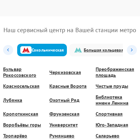
Наш сервисный центр на Вашей станции метро
Сокольническая
Большая кольцевая
Бульвар
Преображенская
Черкизовская
Рокоссовского
площадь
Красносельская
Красные Ворота
Чистые пруды
Библиотека
Лубянка
Охотный Ряд
имени Ленина
Кропоткинская
Фрунзенская
Спортивная
Воробьёвы горы
Университет
Юго-Западная
Тропарёво
Румянцево
Саларьево