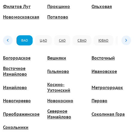
Филатов Луг
Прокшино
Ольховая
Новомосковская
Потапово
ВАО
ЦАО
САО
СВАО
ЮВАО
ЮАО
Богородское
Вешняки
Восточный
Восточное
Гольяново
Ивановское
Измайлово
Косино-
Измайлово
Метрогородок
Ухтомский
Новогиреево
Новокосино
Перово
Северное
Преображенское
Соколиная Гора
Измайлово
Сокольники