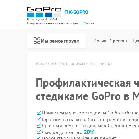
FIX-GOPRO
Ремонт устройств GoPro
Специализированный cервисный центр г.
Москва
Мы ремонтируем
Срочный ремонт
Це
амов GoPro в Москве
Стедикам GoPro профилактическая чистка
Ремонт квадрокоптеров GoPro
Профилактическая ч
стедикаме GoPro в 
Привезем и увезем стедикам GoPro собств
Гарантия на наши работы по ремонту стед
Срочный ремонт стедикамов GoPro в течен
20%
Скидка для вас до
Получите 1500 рублей на ремонт